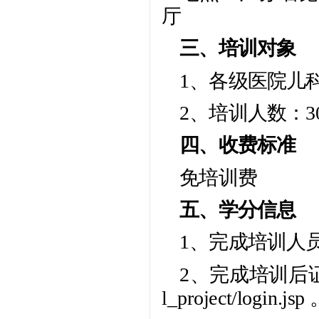
厅
三、培训对象
1、各级医院儿
2、培训人数：3
四、收费标准
免培训费
五、学分信息
1、完成培训人员
2、完成培训后证书发放：
l_project/login.jsp