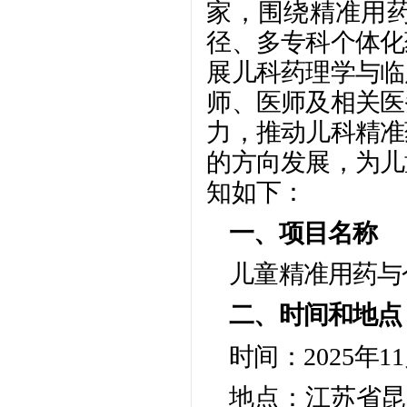
家，围绕精准用
径、多专科个体化
展儿科药理学与临
师、医师及相关医
力，推动儿科精准
的方向发展，为儿
知如下：
一、项目名称
儿童精准用药与
二、时间和地点
时间：2025年11
地点：江苏省昆