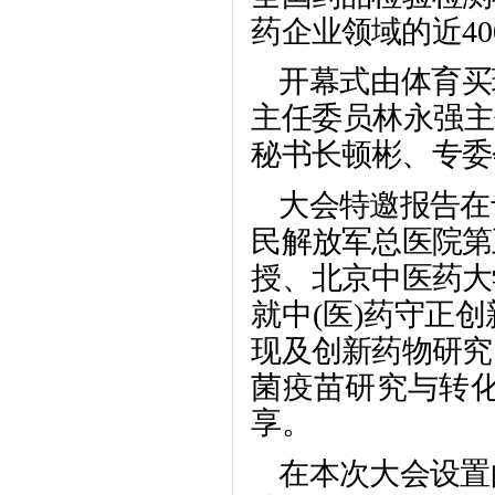
药企业领域的近4
开幕式由体育买
主任委员林永强主
秘书长顿彬、专委
大会特邀报告在
民解放军总医院第
授、北京中医药大
就中(医)药守正
现及创新药物研究
菌疫苗研究与转
享。
在本次大会设置