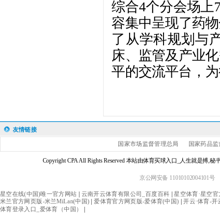
综合4个分会场上
容集中呈现了药物
了从学科规划与
床、监管及产业化
平的交流平台，为
友情链接
国家市场监督管理总局
国家药品监
Copyright CPA All Rights Reserved 本站由体育买球入口_人生
京公网安备 11010102004101号
星空在线(中国)唯一官方网站
|
云南开云体育有限公司_百度百科
|
星空体育·星空官
米兰官方网页版-米兰MiLan(中国)
|
爱体育官方网页版-爱体育(中国)
|
开云·体育-
体育登录入口_爱体育（中国）
|