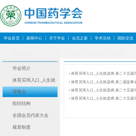
学会首页
新闻中心
关于学会
会员之家
学术活动
国际交流
关于学会
首页
关于学会
理事会
学会简介
体育买球入口_人生就是搏,第二十五届
体育买球入口_人生就
体育买球入口_人生就是搏,第二届监事
是搏,章程
体育买球入口_人生就是搏,第二十五届
理事会
体育买球入口_人生就是搏,第二十五届
组织结构
全国会员代表大会
规章制度