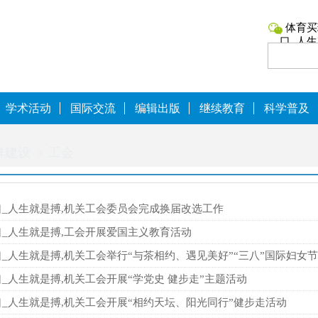
体育买
口_人
学术活动
国际交流
编辑出版
继续教育
科学普及
群建设
工会
_人生就是搏,机关工会委员会完成换届改选工作
_人生就是搏,工会开展爱国主义教育活动
_人生就是搏,机关工会举行“与茶相约、遇见美好”“三八”国际妇女
_人生就是搏,机关工会开展“学党史 健步走”主题活动
_人生就是搏,机关工会开展“相约天坛、阳光同行”健步走活动