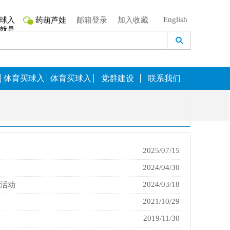
English
球入
药葫芦娃
邮箱登录
加入收藏
生就是
搏,
体育买球入
体育买球入
党群建设
联系我们
口_人生就是
口_人生就是
搏,奖励
搏,咨询
2025/07/15
2024/04/30
2024/03/18
节活动
2021/10/29
2019/11/30