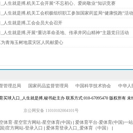
_人生就是搏,机关工会开展“不忘初心、爱岗敬业”知识竞赛
_人生就是搏,机关工会积极组织职工参加国家药监局“健康悦跑”活
_人生就是搏,工会会员大会召开
_人生就是搏,开展“重访革命圣地、传承井冈山精神”主题党日活动
工为青海玉树地震灾区人民献爱心
督管理总局
国家药品监督管理局
中国科学技术协会
中华人
erved 本站由体育买球入口_人生就是搏,秘书处主办 联系方式:010-67095470 版
京公网安备 11010102004101号
空体育·星空官方网站-星空体育(中国)
|
爱体育平台-爱体育(中国)一
国)官方网站-登录入口
|
爱体育登录入口_爱体育（中国）
|