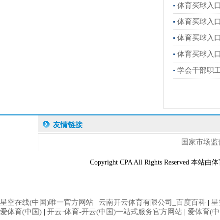
体育买球入口
体育买球入口
体育买球入口
体育买球入口
学会干部职
友情链接
国家市场监
Copyright CPA All Rights Res
星空在线(中国)唯一官方网站
|
云南开云体育有限公司_百度百科
|
星
爱体育(中国)
|
开云·体育-开云(中国)一站式服务官方网站
|
爱体育(中