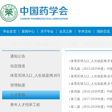
学会首页
新闻中心
关于学会
会员之家
学术活动
国际交流
体育买球入口_人生就是搏,奖
首页
体育买球入口_人
通知公告
励
体育买球入口_人生就是搏,
信息报道
第九届（2023-2025年
体育买球入口_人生就是搏,科学技
体育买球入口_人生就是搏,
术奖
体育买球入口_人生就是搏,
管理制度
第四届（2018-2020年
人才举荐
第三届（2017-2019年
青年人才托举工程
第二届（2016-2018年