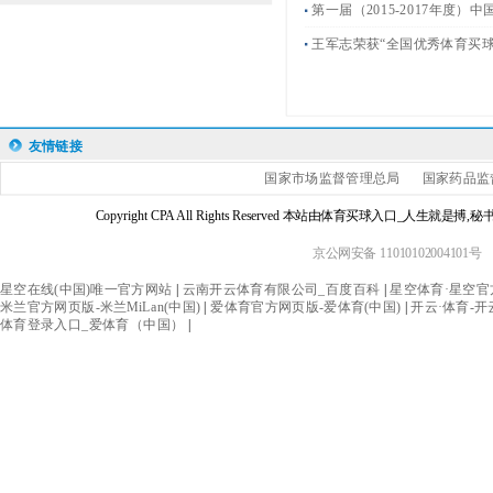
第一届（2015-2017年
王军志荣获“全国优秀体育买球
友情链接
国家市场监督管理总局
国家药品监
Copyright CPA All Rights Reserved 本站由体育买球入口_人生
京公网安备 11010102004101号
星空在线(中国)唯一官方网站
|
云南开云体育有限公司_百度百科
|
星空体育·星空官
米兰官方网页版-米兰MiLan(中国)
|
爱体育官方网页版-爱体育(中国)
|
开云·体育-
体育登录入口_爱体育（中国）
|